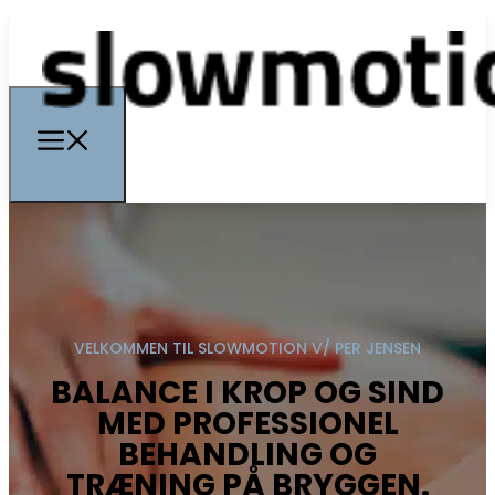
VELKOMMEN TIL SLOWMOTION V/ PER JENSEN
BALANCE I KROP OG SIND
MED PROFESSIONEL
BEHANDLING OG
TRÆNING PÅ BRYGGEN.