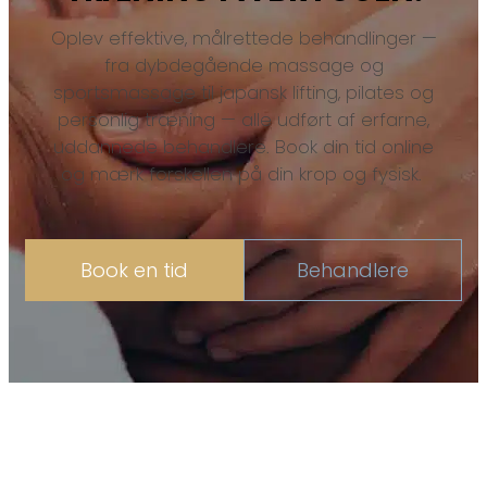
Oplev effektive, målrettede behandlinger —
fra dybdegående massage og
sportsmassage til japansk lifting, pilates og
personlig træning — alle udført af erfarne,
uddannede behandlere. Book din tid online
og mærk forskellen på din krop og fysisk.
Book en tid
Behandlere