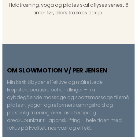
Holdtræning, yoga og pilates skal aflyses senest 6
timer før, ellers trækkes et klip.
OM SLOWMOTION V/ PER JENSEN
Min klinik tilbyder effektive og målrettede
kropsterapeutiske behandlinger – fra
dybdegående massage og sportsmassage til små
pilates-, yoga- og reformertræningshold og
personlig træning over laserterapi og
øreakupunktur til japansk lifting – hele tiden med
fokus på kvalitet, nærvær og effekt.