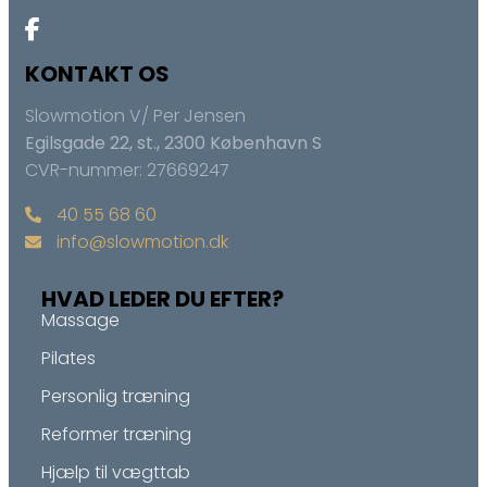
KONTAKT OS
Slowmotion V/ Per Jensen
Egilsgade 22, st., 2300 København S
CVR-nummer: 27669247
40 55 68 60
info@slowmotion.dk
HVAD LEDER DU EFTER?
Massage
Pilates
Personlig træning
Reformer træning
Hjælp til vægttab