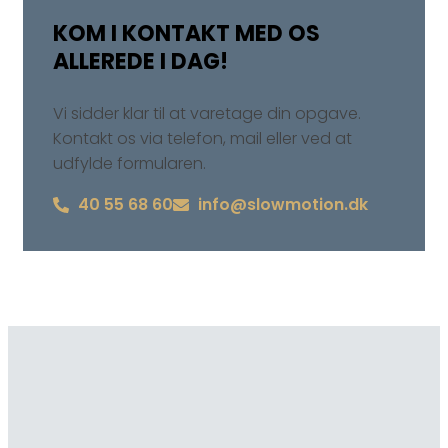
KOM I KONTAKT MED OS
ALLEREDE I DAG!
Vi sidder klar til at varetage din opgave.
Kontakt os via telefon, mail eller ved at
udfylde formularen.
40 55 68 60
info@slowmotion.dk