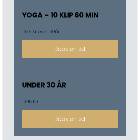
YOGA – 10 KLIP 60 MIN
1675 kr over 30år
Book en tid
UNDER 30 ÅR
1395 KR
Book en tid