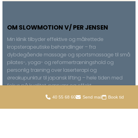
OM SLOWMOTION V/ PER JENSEN
Min klinik tilbyder effektive og målrettede
kropsterapeutiske behandlinger – fra
dybdegående massage og sportsmassage til små
pilates-, yoga- og reformertræningshold og
personlig træning over laserterapi og
øreakupunktur til japansk lifting – hele tiden med
fokus på kvalitet, nærvær og effekt.
40 55 68 60
Send mail
Book tid
KONTAKT OS
Slowmotion V/ Per Jensen
Egilsgade 22, st., 2300 København S